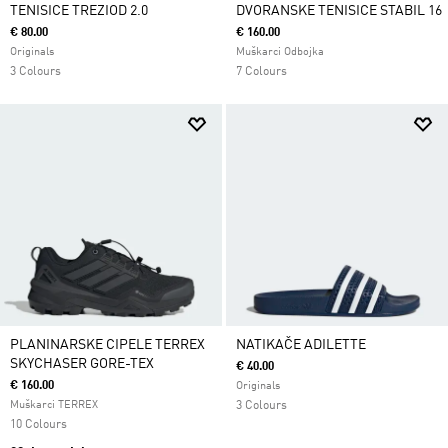
TENISICE TREZIOD 2.0
DVORANSKE TENISICE STABIL 16
€ 80.00
€ 160.00
Originals
Muškarci Odbojka
3 Colours
7 Colours
PLANINARSKE CIPELE TERREX
NATIKAČE ADILETTE
SKYCHASER GORE-TEX
€ 40.00
€ 160.00
Originals
Muškarci TERREX
3 Colours
10 Colours