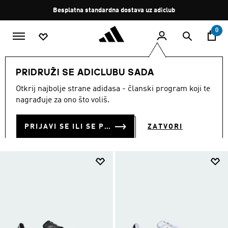
Preskoči na glavni sadržaj
Zaustavi
Besplatna standardna dostava uz adiclub
rotaciju
0
MUŠKARCI
Obuća
PRIDRUŽI SE ADICLUBU SADA
MUŠKA OBUĆA
Otkrij najbolje strane adidasa - članski program koji te
(2589)
nagrađuje za ono što voliš.
Filtriraj
Velike Slike
PRIJAVI SE ILI SE PRIDRUŽI SADA
ZATVORI