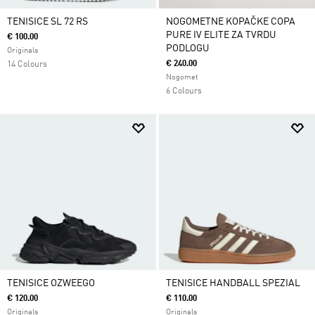
TENISICE SL 72 RS
NOGOMETNE KOPAČKE COPA
PURE IV ELITE ZA TVRDU
€ 100.00
PODLOGU
Originals
€ 240.00
14 Colours
Nogomet
6 Colours
TENISICE OZWEEGO
TENISICE HANDBALL SPEZIAL
€ 120.00
€ 110.00
Originals
Originals