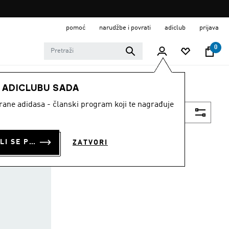
pomoć
narudžbe i povrati
adiclub
prijava
0
E ADICLUBU SADA
strane adidasa - članski program koji te nagrađuje
Filtriraj
PRIJAVI SE ILI SE PRIDRUŽI SADA
ZATVORI