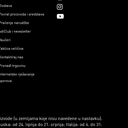
Dostava
Povrat proizvoda i sredstava
Praćenje narudžbe
adiClub i newsletter
Vaučeri
Tablica veličina
Kontaktiraj nas
Pronađi trgovinu
Internetsko rješavanje
sporova
roizvode (u zemljama koje nisu navedene u nastavku).
a: od 24. lipnja do 21. srpnja; Italija: od 4. do 31.