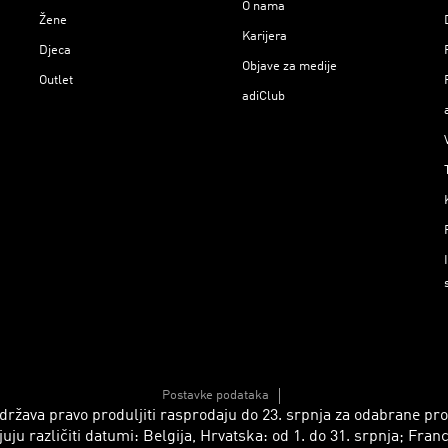
O nama
Žene
Karijera
Djeca
Objave za medije
Outlet
adiClub
Postavke podataka
 zadržava pravo produljiti rasprodaju do 23. srpnja za odabrane p
azličiti datumi: Belgija, Hrvatska: od 1. do 31. srpnja; Francusk