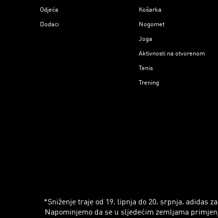
Odjeća
Košarka
Dodaci
Nogomet
Joga
Aktivnosti na otvorenom
Tenis
Trening
*Sniženje traje od 19. lipnja do 20. srpnja. adidas
Napominjemo da se u sljedećim zemljama primjenjuju r