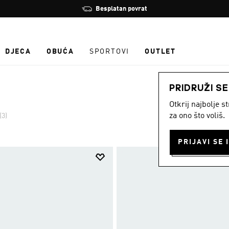
Zaustavi
Besplatan povrat
rotaciju
DJECA
OBUĆA
SPORTOVI
OUTLET
PRIDRUŽI S
Otkrij najbolje 
za ono što voliš.
(3)