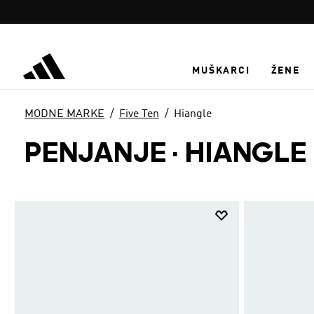
Preskoči na glavni sadržaj
MUŠKARCI
ŽENE
MODNE MARKE
Five Ten
Hiangle
PENJANJE
·
HIANGLE