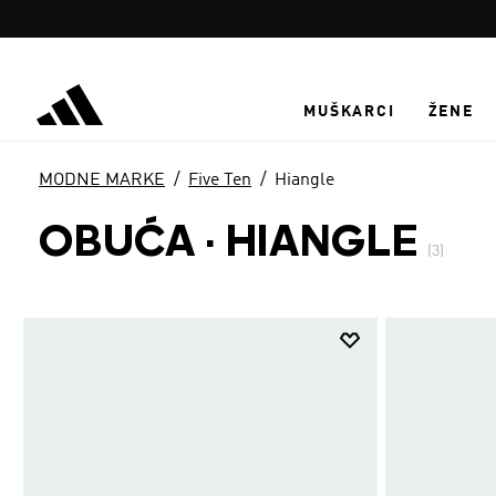
Preskoči na glavni sadržaj
MUŠKARCI
ŽENE
MODNE MARKE
Five Ten
Hiangle
OBUĆA
·
HIANGLE
(3)