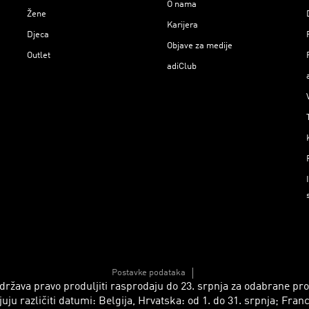
O nama
Žene
Karijera
Djeca
Objave za medije
Outlet
adiClub
Postavke podataka
 zadržava pravo produljiti rasprodaju do 23. srpnja za odabrane p
azličiti datumi: Belgija, Hrvatska: od 1. do 31. srpnja; Francusk