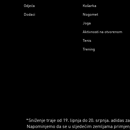
Odjeća
Košarka
Dodaci
Nogomet
Joga
Aktivnosti na otvorenom
Tenis
Trening
*Sniženje traje od 19. lipnja do 20. srpnja. adidas
Napominjemo da se u sljedećim zemljama primjenjuju r