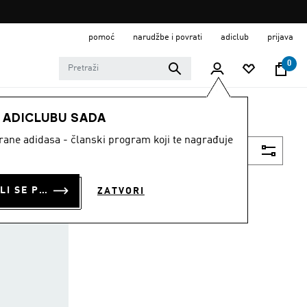
pomoć
narudžbe i povrati
adiclub
prijava
0
E ADICLUBU SADA
strane adidasa - članski program koji te nagrađuje
Filtriraj
PRIJAVI SE ILI SE PRIDRUŽI SADA
ZATVORI