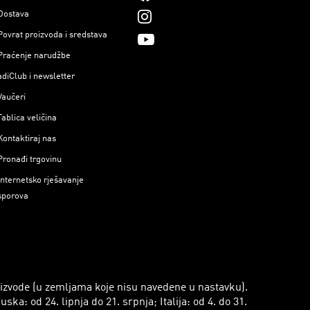
Dostava
Povrat proizvoda i sredstava
Praćenje narudžbe
adiClub i newsletter
Vaučeri
Tablica veličina
Kontaktiraj nas
Pronađi trgovinu
Internetsko rješavanje
sporova
roizvode (u zemljama koje nisu navedene u nastavku).
a: od 24. lipnja do 21. srpnja; Italija: od 4. do 31.