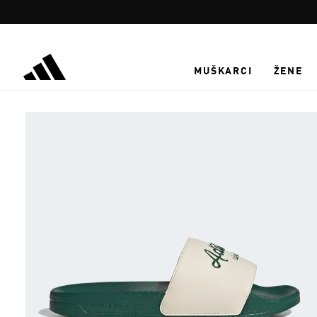
Preskoči na glavni sadržaj
MUŠKARCI
ŽENE