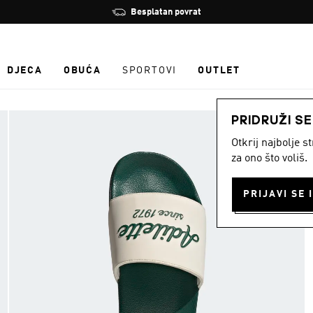
Zaustavi
Učlani se i ostvari 10 % popusta
rotaciju
DJECA
OBUĆA
SPORTOVI
OUTLET
PRIDRUŽI S
Otkrij najbolje 
za ono što voliš.