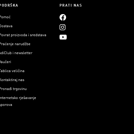
PODRŠKA
PRATI NAS
Pomoć
Dostava
Povrat proizvoda i sredstava
Praćenje narudžbe
adiClub i newsletter
Vaučeri
Tablica veličina
Kontaktiraj nas
Pronađi trgovinu
Internetsko rješavanje
sporova