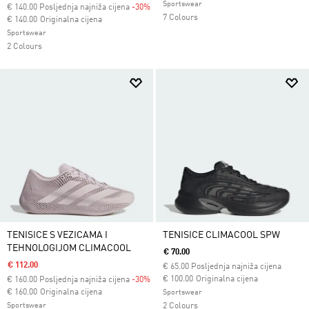
Sportswear
€
140.00
Posljednja najniža cijena
-30%
7 Colours
Cijena umanjena od
za
€ 140.00
Originalna cijena
Sportswear
2 Colours
TENISICE S VEZICAMA I
TENISICE CLIMACOOL SPW
TEHNOLOGIJOM CLIMACOOL
€ 70.00
€ 112.00
€
65.00
Posljednja najniža cijena
Cijena umanjena od
za
€ 100.00
Originalna cijena
€
160.00
Posljednja najniža cijena
-30%
Cijena umanjena od
za
€ 160.00
Originalna cijena
Sportswear
Sportswear
2 Colours