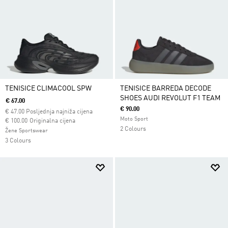
TENISICE CLIMACOOL SPW
TENISICE BARREDA DECODE
SHOES AUDI REVOLUT F1 TEAM
€ 67.00
€ 90.00
€
47.00
Posljednja najniža cijena
Moto Sport
Cijena umanjena od
za
€ 100.00
Originalna cijena
2 Colours
Žene Sportswear
3 Colours