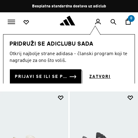
Preskoči na glavni sadržaj
Zaustavi
Besplatna standardna dostava uz adiclub
rotaciju
0
MODNE MARKE
Sportswear
Obuća
PRIDRUŽI SE ADICLUBU SADA
OBUĆA
Otkrij najbolje strane adidasa - članski program koji te
(905)
nagrađuje za ono što voliš.
Filtriraj
Velike Slike
PRIJAVI SE ILI SE PRIDRUŽI SADA
ZATVORI