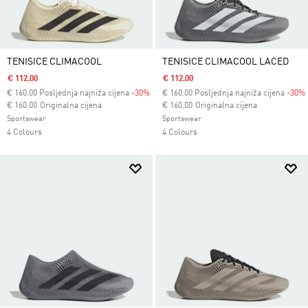
TENISICE CLIMACOOL
TENISICE CLIMACOOL LACED
€ 112.00
€ 112.00
€
160.00
Posljednja najniža cijena
-30%
€
160.00
Posljednja najniža cijena
-30%
Cijena umanjena od
za
Cijena umanjena od
za
€ 160.00
Originalna cijena
€ 160.00
Originalna cijena
Sportswear
Sportswear
4 Colours
4 Colours