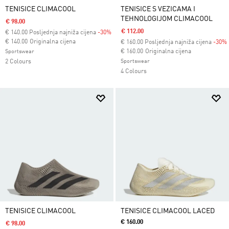
TENISICE CLIMACOOL
TENISICE S VEZICAMA I
TEHNOLOGIJOM CLIMACOOL
€ 98.00
€ 112.00
€
140.00
Posljednja najniža cijena
-30%
Cijena umanjena od
za
€ 140.00
Originalna cijena
€
160.00
Posljednja najniža cijena
-30%
Cijena umanjena od
za
€ 160.00
Originalna cijena
Sportswear
2 Colours
Sportswear
4 Colours
TENISICE CLIMACOOL
TENISICE CLIMACOOL LACED
€ 160.00
€ 98.00