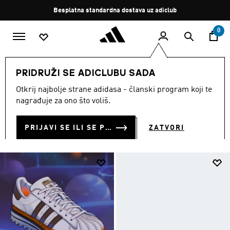
Preskoči na glavni sadržaj
Zaustavi
Besplatna standardna dostava uz adiclub
rotaciju
0
MODNE MARKE
Originals
Obuća
PRIDRUŽI SE ADICLUBU SADA
OBUĆA
Otkrij najbolje strane adidasa - članski program koji te
(1262)
nagrađuje za ono što voliš.
Filtriraj
Velike Slike
PRIJAVI SE ILI SE PRIDRUŽI SADA
ZATVORI