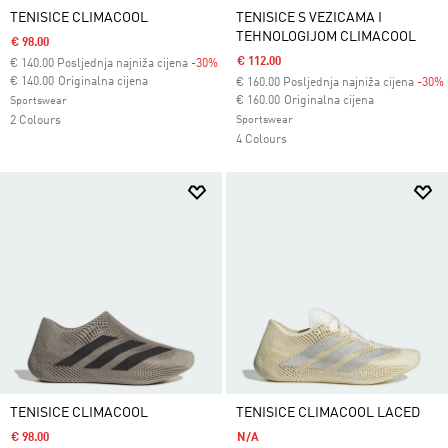
TENISICE CLIMACOOL
TENISICE S VEZICAMA I
TEHNOLOGIJOM CLIMACOOL
€ 98.00
€ 112.00
€
140.00
Posljednja najniža cijena
-30%
Cijena umanjena od
za
€ 140.00
Originalna cijena
€
160.00
Posljednja najniža cijena
-30%
Cijena umanjena od
za
€ 160.00
Originalna cijena
Sportswear
2 Colours
Sportswear
4 Colours
TENISICE CLIMACOOL
TENISICE CLIMACOOL LACED
€ 98.00
N/A