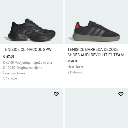
TENISICE CLIMACOOL SPW
TENISICE BARREDA DECODE
SHOES AUDI REVOLUT F1 TEAM
€ 67.00
€ 90.00
€
47.00
Posljednja najniža cijena
Moto Sport
Cijena umanjena od
za
€ 100.00
Originalna cijena
2 Colours
Žene Sportswear
3 Colours