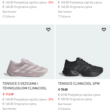
€
140.00
Posljednja najniža cijena
-30%
€
160.00
Posljednja najniža cijena
Cijena umanjena od
za
Cijena umanjena od
za
€ 140.00
Originalna cijena
€ 160.00
Originalna cijena
Sportswear
Sportswear
2 Colours
7 Colours
TENISICE S VEZICAMA I
TENISICE CLIMACOOL SPW
TEHNOLOGIJOM CLIMACOOL
€ 70.00
€ 112.00
€
65.00
Posljednja najniža cijena
Cijena umanjena od
za
€ 100.00
Originalna cijena
€
160.00
Posljednja najniža cijena
-30%
Cijena umanjena od
za
€ 160.00
Originalna cijena
Sportswear
Sportswear
2 Colours