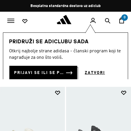
Preskoči na glavni sadržaj
Zaustavi
Besplatna standardna dostava uz adiclub
rotaciju
0
MODNE MARKE
Sportswear
Obuća
PRIDRUŽI SE ADICLUBU SADA
OBUĆA
Otkrij najbolje strane adidasa - članski program koji te
(902)
nagrađuje za ono što voliš.
Filtriraj
Velike Slike
PRIJAVI SE ILI SE PRIDRUŽI SADA
ZATVORI