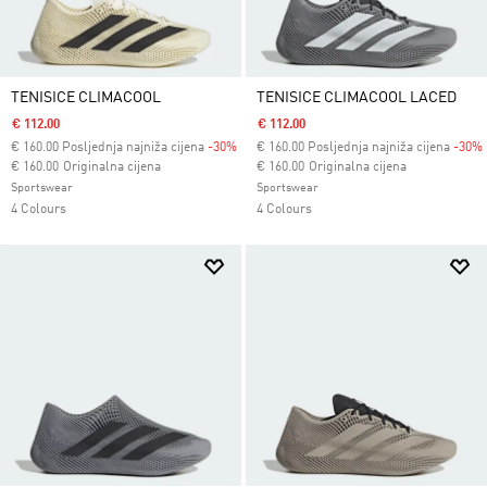
TENISICE CLIMACOOL
TENISICE CLIMACOOL LACED
€ 112.00
€ 112.00
€
160.00
Posljednja najniža cijena
-30%
€
160.00
Posljednja najniža cijena
-30%
Cijena umanjena od
za
Cijena umanjena od
za
€ 160.00
Originalna cijena
€ 160.00
Originalna cijena
Sportswear
Sportswear
4 Colours
4 Colours