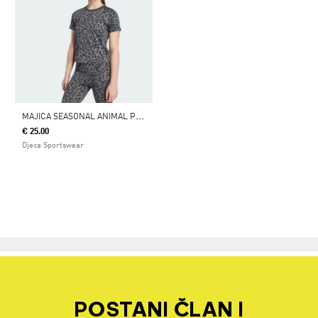
M
AJICA SEASONAL ANIMAL PRINT SPORT
€ 25.00
Djeca Sportswear
POSTANI ČLAN I