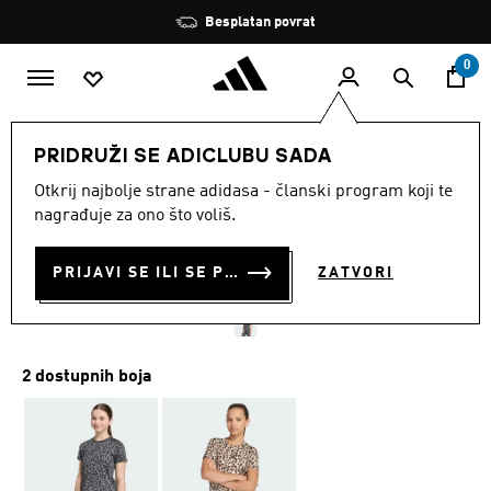
Preskoči na glavni sadržaj
Zaustavi
Besplatan povrat
rotaciju
0
DJECA
Odjeća
PRIDRUŽI SE ADICLUBU SADA
Otkrij najbolje strane adidasa - članski program koji te
MAJICA SEASONAL ANIMAL
nagrađuje za ono što voliš.
PRINT SPORT
PRIJAVI SE ILI SE PRIDRUŽI SADA
ZATVORI
€ 25.00
2 dostupnih boja