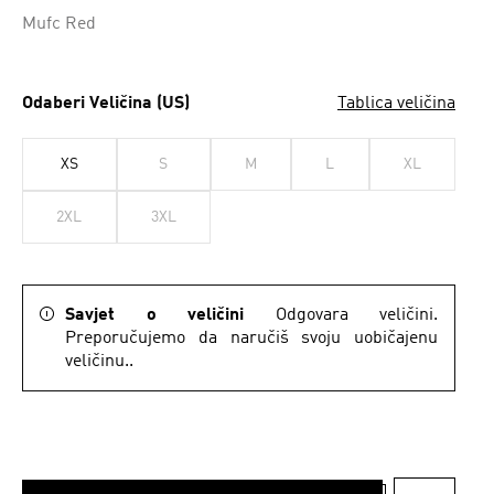
Mufc Red
Odaberi Veličina (US)
Tablica veličina
XS
S
M
L
XL
2XL
3XL
Savjet o veličini
Odgovara veličini.
Preporučujemo da naručiš svoju uobičajenu
veličinu..