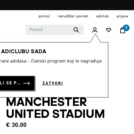
pomoć
narudžbe i povrati
adiclub
prijava
0
MUŠKARCI
Odjeća
E ADICLUBU SADA
strane adidasa - članski program koji te nagrađuje
MAJICA S
GRAFIČKIM
PRIJAVI SE ILI SE PRIDRUŽI SADA
ZATVORI
MOTIVIMA
MANCHESTER
UNITED STADIUM
€ 30.00