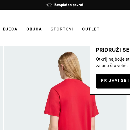
Zaustavi
Besplatan povrat
rotaciju
DJECA
OBUĆA
SPORTOVI
OUTLET
PRIDRUŽI S
Otkrij najbolje 
za ono što voliš.