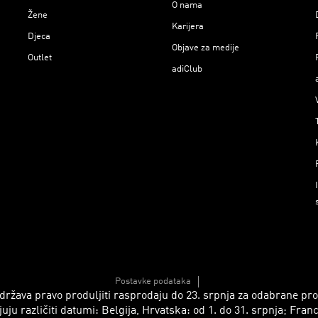
O nama
Žene
Karijera
Djeca
Objave za medije
Outlet
adiClub
Postavke podataka
 zadržava pravo produljiti rasprodaju do 23. srpnja za odabrane p
azličiti datumi: Belgija, Hrvatska: od 1. do 31. srpnja; Francusk