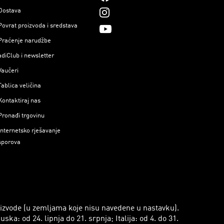
Dostava
Povrat proizvoda i sredstava
Praćenje narudžbe
adiClub i newsletter
Vaučeri
Tablica veličina
Kontaktiraj nas
Pronađi trgovinu
Internetsko rješavanje
sporova
roizvode (u zemljama koje nisu navedene u nastavku).
a: od 24. lipnja do 21. srpnja; Italija: od 4. do 31.