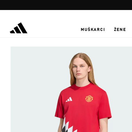
Preskoči na glavni sadržaj
MUŠKARCI
ŽENE