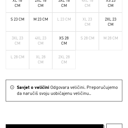
XL 18
2XL 18
3XL 18
4XL 18
XS 23
CM
CM
CM
CM
CM
S 23 CM
M 23 CM
L 23 CM
XL 23
2XL 23
CM
CM
3XL 23
4XL 23
XS 28
S 28 CM
M 28 CM
CM
CM
CM
L 28 CM
XL 28
2XL 28
CM
CM
Savjet o veličini
Odgovara veličini. Preporučujemo
da naručiš svoju uobičajenu veličinu..