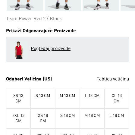
Team Power Red 2 / Black
Prikaži Odgovarajuće Proizvode
Pogledaj proizvode
Odaberi Veličina (US)
Tablica veličina
XS 13
S 13 CM
M 13 CM
L 13 CM
XL 13
CM
CM
2XL 13
XS 18
S 18 CM
M 18 CM
L 18 CM
CM
CM