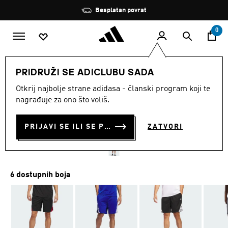
Preskoči na glavni sadržaj
Zaustavi
Besplatan povrat
rotaciju
0
MUŠKARCI
Odjeća
PRIDRUŽI SE ADICLUBU SADA
Otkrij najbolje strane adidasa - članski program koji te
KRATKE HLAČE LEGENDS 3-
nagrađuje za ono što voliš.
STRIPES BASKETBALL
PRIJAVI SE ILI SE PRIDRUŽI SADA
ZATVORI
€ 25.00
6 dostupnih boja