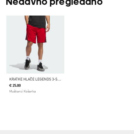
Nedavno pregledano
K
RATKE HLAČE LEGENDS 3-STRIPES BASKETBALL
€ 25.00
Muškarci Košarka