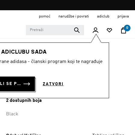
pomoć
narudžbe i povrati
adiclub
prijava
0
DJECA
Odjeća
E ADICLUBU SADA
strane adidasa - članski program koji te nagrađuje
KRATKE HLAČE
FIREBIRD
PRIJAVI SE ILI SE PRIDRUŽI SADA
ZATVORI
€ 33.00
2 dostupnih boja
Black