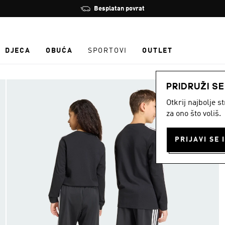
Zaustavi
Besplatan povrat
rotaciju
DJECA
OBUĆA
SPORTOVI
OUTLET
PRIDRUŽI S
Otkrij najbolje 
za ono što voliš.