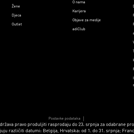
O nama
Žene
Karijera
Djeca
Objave za medije
Outlet
adiClub
Postavke podataka
 zadržava pravo produljiti rasprodaju do 23. srpnja za odabrane p
azličiti datumi: Belgija, Hrvatska: od 1. do 31. srpnja; Francusk