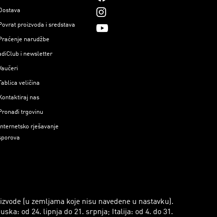
Dostava
Povrat proizvoda i sredstava
Praćenje narudžbe
adiClub i newsletter
Vaučeri
Tablica veličina
Kontaktiraj nas
Pronađi trgovinu
Internetsko rješavanje
sporova
roizvode (u zemljama koje nisu navedene u nastavku).
a: od 24. lipnja do 21. srpnja; Italija: od 4. do 31.