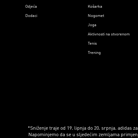
Odjeća
Košarka
Dodaci
Nogomet
Joga
Aktivnosti na otvorenom
Tenis
Trening
*Sniženje traje od 19. lipnja do 20. srpnja. adidas
Napominjemo da se u sljedećim zemljama primjenjuju r