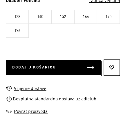
Odaberi Veličina
Tablica veličina
128
140
152
164
170
176
DODAJ U KOŠARICU
DODAJ N
Vrijeme dostave
Besplatna standardna dostava uz adiclub
Povrat proizvoda