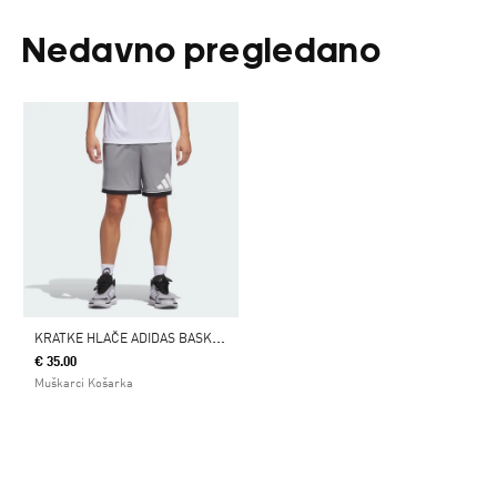
Nedavno pregledano
K
RATKE HLAČE ADIDAS BASKETBALL BADGE OF SPORT
€ 35.00
Muškarci Košarka