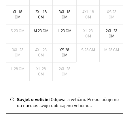
XL 18
2XL 18
3XL 18
4XL 18
XS 23
CM
CM
CM
CM
CM
S 23 CM
M 23 CM
L 23 CM
XL 23
2XL 23
CM
CM
3XL 23
4XL 23
XS 28
S 28 CM
M 28 CM
CM
CM
CM
L 28 CM
XL 28
2XL 28
CM
CM
Savjet o veličini
Odgovara veličini. Preporučujemo
da naručiš svoju uobičajenu veličinu..