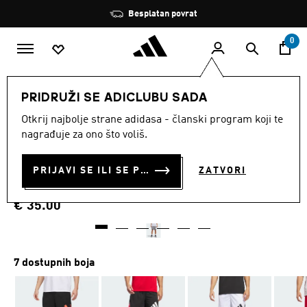
Preskoči na glavni sadržaj
Zaustavi
Besplatan povrat
rotaciju
0
MUŠKARCI
Odjeća
PRIDRUŽI SE ADICLUBU SADA
Otkrij najbolje strane adidasa - članski program koji te
KRATKE HLAČE ADIDAS
nagrađuje za ono što voliš.
BASKETBALL BADGE OF
PRIJAVI SE ILI SE PRIDRUŽI SADA
ZATVORI
SPORT
€ 35.00
7 dostupnih boja