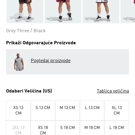
Grey Three / Black
Prikaži Odgovarajuće Proizvode
Pogledaj proizvode
Odaberi Veličina (US)
Tablica veličina
XS 13
S 13 CM
M 13 CM
L 13 CM
XL 13
CM
CM
2XL 13
XS 18
S 18 CM
M 18 CM
L 18 CM
CM
CM