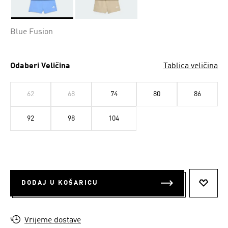
Da
Blue Fusion
Odaberi Veličina
Tablica veličina
62
68
74
80
86
92
98
104
DODAJ U KOŠARICU
DODAJ
Vrijeme dostave