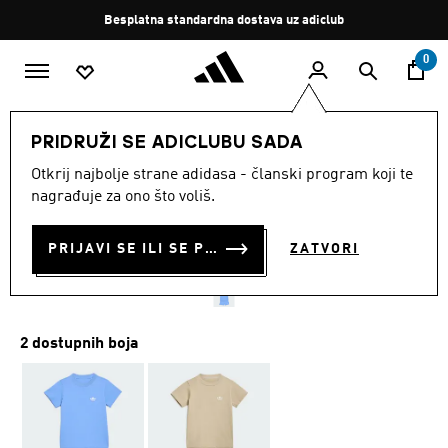
Preskoči na glavni sadržaj
Zaustavi
Besplatna standardna dostava uz adiclub
rotaciju
0
DJECA
Odjeća
PRIDRUŽI SE ADICLUBU SADA
Otkrij najbolje strane adidasa - članski program koji te
KOMPLET S MAJICOM
nagrađuje za ono što voliš.
KRATKIH RUKAVA
PRIJAVI SE ILI SE PRIDRUŽI SADA
ZATVORI
€ 35.00
2 dostupnih boja