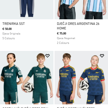
TRENIRKA SST
DJEČJI DRES ARGENTINA 26
HOME
€ 50.00
€ 75.00
Djeca Originals
5 Colours
Djeca Nogomet
2 Colours