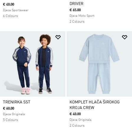
DRIVER
€ 40.00
€ 65.00
Djeca Sportswear
6 Colours
Djeca Moto Sport
2 Colours
TRENIRKA SST
KOMPLET HLAČA ŠIROKOG
KROJA CREW
€ 60.00
€ 40.00
Djeca Originals
5 Colours
Djeca Originals
2 Colours