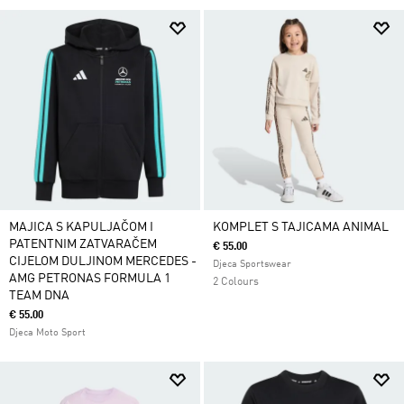
MAJICA S KAPULJAČOM I
KOMPLET S TAJICAMA ANIMAL
PATENTNIM ZATVARAČEM
€ 55.00
CIJELOM DULJINOM MERCEDES -
Djeca Sportswear
AMG PETRONAS FORMULA 1
2 Colours
TEAM DNA
€ 55.00
Djeca Moto Sport