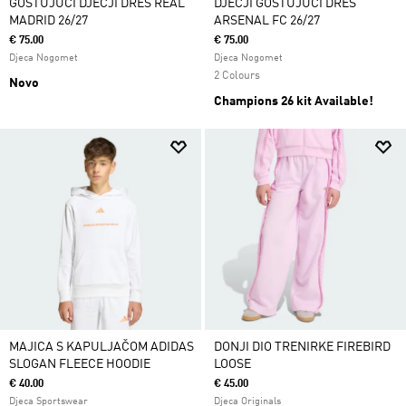
GOSTUJUĆI DJEČJI DRES REAL
DJEČJI GOSTUJUĆI DRES
MADRID 26/27
ARSENAL FC 26/27
€ 75.00
€ 75.00
Djeca Nogomet
Djeca Nogomet
2 Colours
Novo
Champions 26 kit Available!
MAJICA S KAPULJAČOM ADIDAS
DONJI DIO TRENIRKE FIREBIRD
SLOGAN FLEECE HOODIE
LOOSE
€ 40.00
€ 45.00
Djeca Sportswear
Djeca Originals