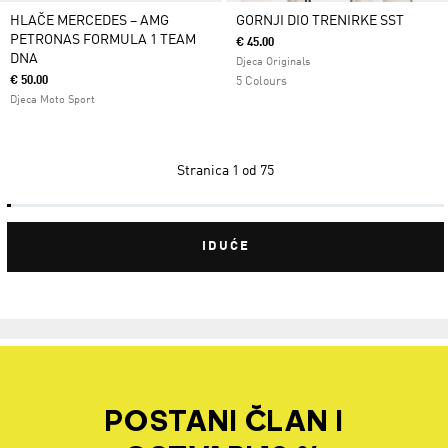
HLAČE MERCEDES – AMG
GORNJI DIO TRENIRKE SST
PETRONAS FORMULA 1 TEAM
€ 45.00
DNA
Djeca Originals
€ 50.00
5 Colours
Djeca Moto Sport
Stranica
1 od 75
IDUĆE
POSTANI ČLAN I