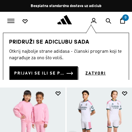
Preskoči na glavni sadržaj
Zaustavi
Besplatna standardna dostava uz adiclub
rotaciju
0
DJECA
Odjeća
PRIDRUŽI SE ADICLUBU SADA
ODJEĆA ZA DJECU
Otkrij najbolje strane adidasa - članski program koji te
(1791)
nagrađuje za ono što voliš.
Filtriraj
Velike Slike
PRIJAVI SE ILI SE PRIDRUŽI SADA
ZATVORI