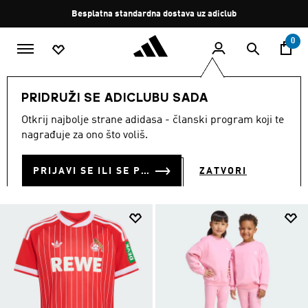
Preskoči na glavni sadržaj
Zaustavi
Besplatan povrat
rotaciju
0
DJECA
Odjeća
PRIDRUŽI SE ADICLUBU SADA
ODJEĆA ZA DJECU
Otkrij najbolje strane adidasa - članski program koji te
(1747)
nagrađuje za ono što voliš.
Filtriraj
Velike Slike
PRIJAVI SE ILI SE PRIDRUŽI SADA
ZATVORI