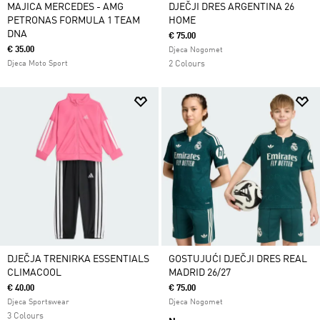
MAJICA MERCEDES - AMG
DJEČJI DRES ARGENTINA 26
PETRONAS FORMULA 1 TEAM
HOME
DNA
€ 75.00
€ 35.00
Djeca Nogomet
Djeca Moto Sport
2 Colours
DJEČJA TRENIRKA ESSENTIALS
GOSTUJUĆI DJEČJI DRES REAL
CLIMACOOL
MADRID 26/27
€ 40.00
€ 75.00
Djeca Sportswear
Djeca Nogomet
3 Colours