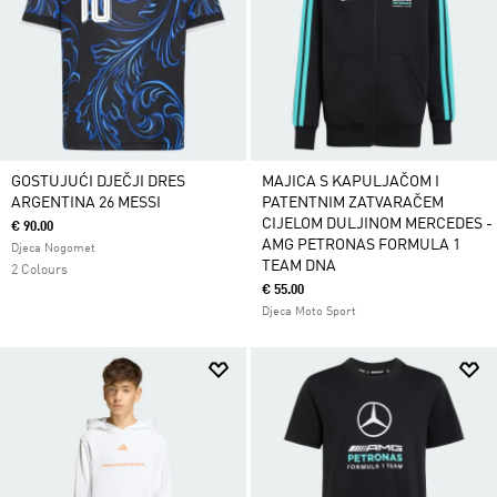
GOSTUJUĆI DJEČJI DRES
MAJICA S KAPULJAČOM I
ARGENTINA 26 MESSI
PATENTNIM ZATVARAČEM
CIJELOM DULJINOM MERCEDES -
€ 90.00
AMG PETRONAS FORMULA 1
Djeca Nogomet
TEAM DNA
2 Colours
€ 55.00
Djeca Moto Sport