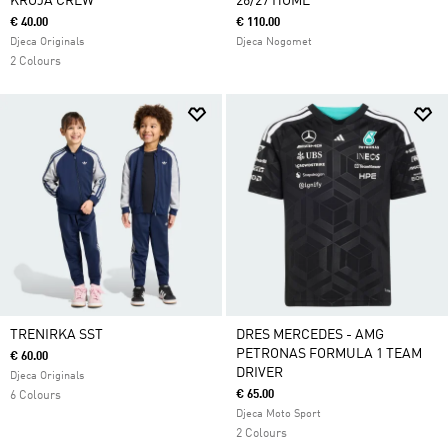
KROJA CREW
26/27 HOME
€ 40.00
€ 110.00
Djeca Originals
Djeca Nogomet
2 Colours
TRENIRKA SST
DRES MERCEDES - AMG
PETRONAS FORMULA 1 TEAM
€ 60.00
DRIVER
Djeca Originals
€ 65.00
6 Colours
Djeca Moto Sport
2 Colours