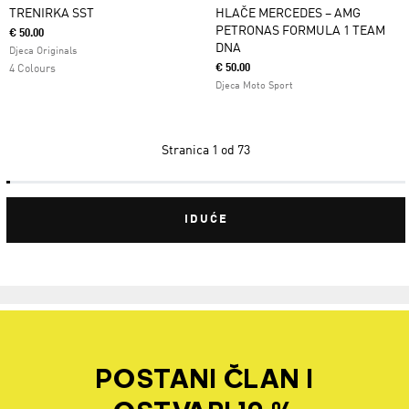
TRENIRKA SST
HLAČE MERCEDES – AMG
PETRONAS FORMULA 1 TEAM
€ 50.00
DNA
Djeca Originals
€ 50.00
4 Colours
Djeca Moto Sport
Stranica
1 od 73
IDUĆE
POSTANI ČLAN I