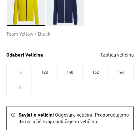
Da
Team Yellow / Black
Odaberi Veličina
Tablica veličina
116
128
140
152
164
176
Savjet o veličini
Odgovara veličini. Preporučujemo
da naručiš svoju uobičajenu veličinu..