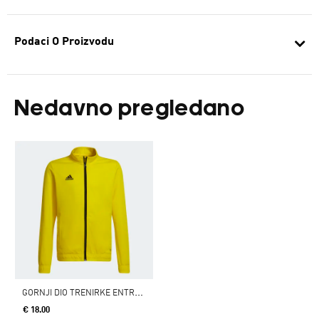
Podaci O Proizvodu
Nedavno pregledano
G
ORNJI DIO TRENIRKE ENTRADA 22
€ 18.00