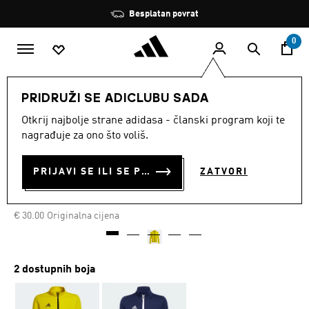
Preskoči na glavni sadržaj
Zaustavi
Besplatan povrat
rotaciju
0
DJECA
Odjeća
PRIDRUŽI SE ADICLUBU SADA
Otkrij najbolje strane adidasa - članski program koji te
GORNJI DIO TRENIRKE
nagrađuje za ono što voliš.
ENTRADA 22
PRIJAVI SE ILI SE PRIDRUŽI SADA
ZATVORI
€ 18.00
€
15.00
Posljednja najniža cijena
Cijena umanjena od
za
€ 30.00
Originalna cijena
2 dostupnih boja