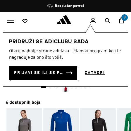
Preskoči na glavni sadržaj
Zaustavi
Besplatan povrat
rotaciju
0
ŽENE
Odjeća
PRIDRUŽI SE ADICLUBU SADA
Otkrij najbolje strane adidasa - članski program koji te
ENT22 TR TOP W
nagrađuje za ono što voliš.
€ 24.00
€
20.00
Posljednja najniža cijena
PRIJAVI SE ILI SE PRIDRUŽI SADA
ZATVORI
Cijena umanjena od
za
€ 40.00
Originalna cijena
6 dostupnih boja