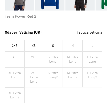
Team Power Red 2
Odaberi Veličina (UK)
Tablica veličina
2XS
XS
S
M
L
XL
2XL
S Extra
M Extra
L Extra
Long
Long
Long
XL Extra
2XL
S Extra
M Extra
L Extra
Long
Extra
Long2
Long2
Long2
Long
XL Extra
Long2