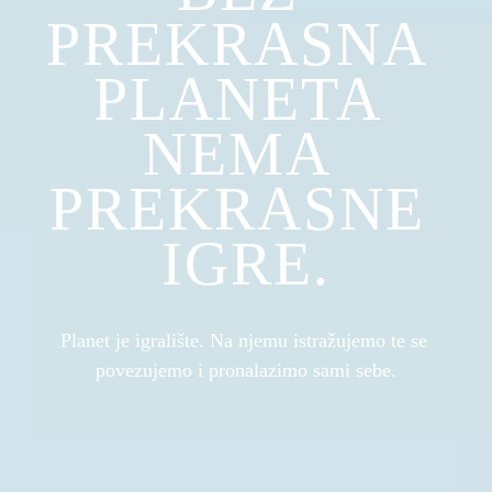
PREKRASNA 
PLANETA 
NEMA 
PREKRASNE 
IGRE.
Planet je igralište. Na njemu istražujemo te se 
povezujemo i pronalazimo sami sebe.