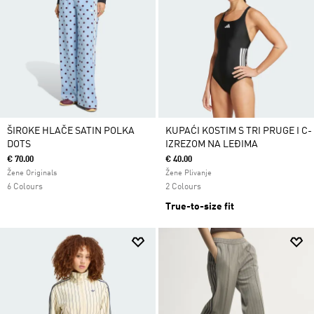
ŠIROKE HLAČE SATIN POLKA
KUPAĆI KOSTIM S TRI PRUGE I C-
DOTS
IZREZOM NA LEĐIMA
€ 70.00
€ 40.00
Žene Originals
Žene Plivanje
6 Colours
2 Colours
True-to-size fit