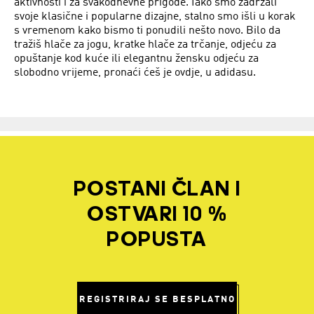
aktivnosti i za svakodnevne prigode. Iako smo zadržali
svoje klasične i popularne dizajne, stalno smo išli u korak
s vremenom kako bismo ti ponudili nešto novo. Bilo da
tražiš hlače za jogu, kratke hlače za trčanje, odjeću za
opuštanje kod kuće ili elegantnu žensku odjeću za
slobodno vrijeme, pronaći ćeš je ovdje, u adidasu.
POSTANI ČLAN I
OSTVARI 10 %
POPUSTA
REGISTRIRAJ SE BESPLATNO