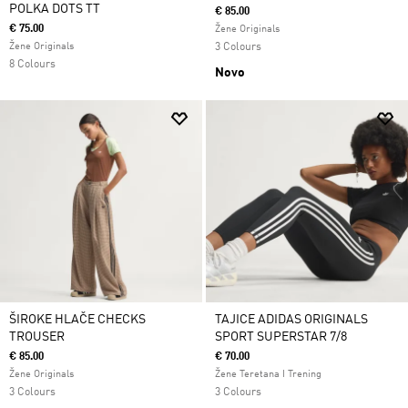
POLKA DOTS TT
€ 85.00
€ 75.00
Žene Originals
Žene Originals
3 Colours
8 Colours
Novo
ŠIROKE HLAČE CHECKS
TAJICE ADIDAS ORIGINALS
TROUSER
SPORT SUPERSTAR 7/8
€ 85.00
€ 70.00
Žene Originals
Žene Teretana I Trening
3 Colours
3 Colours