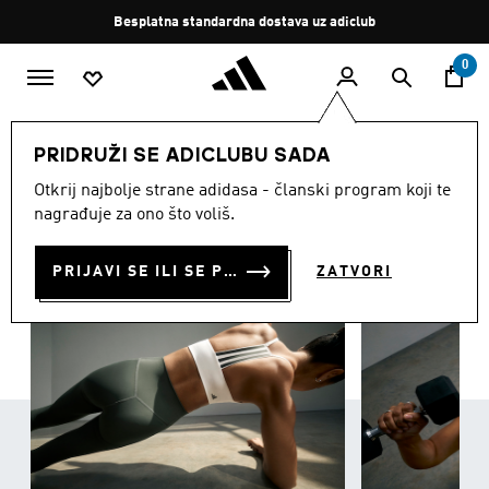
Preskoči na glavni sadržaj
Zaustavi
Besplatna standardna dostava uz adiclub
rotaciju
0
ŽENE
Odjeća
PRIDRUŽI SE ADICLUBU SADA
ODJEĆA
Otkrij najbolje strane adidasa - članski program koji te
(3431)
nagrađuje za ono što voliš.
Filtriraj
Velike Slike
PRIJAVI SE ILI SE PRIDRUŽI SADA
ZATVORI