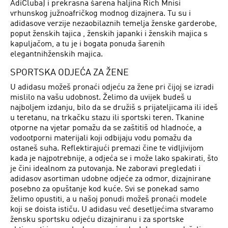
AdiCluba) i prekrasna šarena haljina Rich Mnisi
vrhunskog južnoafričkog modnog dizajnera. Tu su i
adidasove verzije nezaobilaznih temelja ženske garderobe,
poput ženskih tajica , ženskih japanki i ženskih majica s
kapuljačom, a tu je i bogata ponuda šarenih
elegantnihženskih majica.
SPORTSKA ODJEĆA ZA ŽENE
U adidasu možeš pronaći odjeću za žene pri čijoj se izradi
mislilo na vašu udobnost. Želimo da uvijek budeš u
najboljem izdanju, bilo da se družiš s prijateljicama ili ideš
u teretanu, na trkačku stazu ili sportski teren. Tkanine
otporne na vjetar pomažu da se zaštitiš od hladnoće, a
vodootporni materijali koji odbijaju vodu pomažu da
ostaneš suha. Reflektirajući premazi čine te vidljivijom
kada je najpotrebnije, a odjeća se i može lako spakirati, što
je čini idealnom za putovanja. Ne zaboravi pregledati i
adidasov asortiman udobne odjeće za odmor, dizajnirane
posebno za opuštanje kod kuće. Svi se ponekad samo
želimo opustiti, a u našoj ponudi možeš pronaći modele
koji se doista ističu. U adidasu već desetljećima stvaramo
žensku sportsku odjeću dizajniranu i za sportske