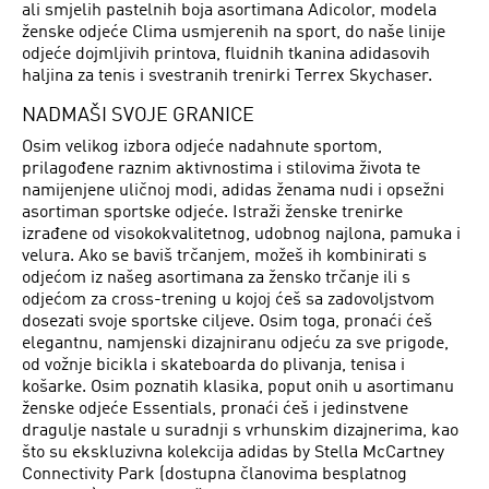
ali smjelih pastelnih boja asortimana Adicolor, modela
ženske odjeće Clima usmjerenih na sport, do naše linije
odjeće dojmljivih printova, fluidnih tkanina adidasovih
haljina za tenis i svestranih trenirki Terrex Skychaser.
NADMAŠI SVOJE GRANICE
Osim velikog izbora odjeće nadahnute sportom,
prilagođene raznim aktivnostima i stilovima života te
namijenjene uličnoj modi, adidas ženama nudi i opsežni
asortiman sportske odjeće. Istraži ženske trenirke
izrađene od visokokvalitetnog, udobnog najlona, pamuka i
velura. Ako se baviš trčanjem, možeš ih kombinirati s
odjećom iz našeg asortimana za žensko trčanje ili s
odjećom za cross-trening u kojoj ćeš sa zadovoljstvom
dosezati svoje sportske ciljeve. Osim toga, pronaći ćeš
elegantnu, namjenski dizajniranu odjeću za sve prigode,
od vožnje bicikla i skateboarda do plivanja, tenisa i
košarke. Osim poznatih klasika, poput onih u asortimanu
ženske odjeće Essentials, pronaći ćeš i jedinstvene
dragulje nastale u suradnji s vrhunskim dizajnerima, kao
što su ekskluzivna kolekcija adidas by Stella McCartney
Connectivity Park (dostupna članovima besplatnog