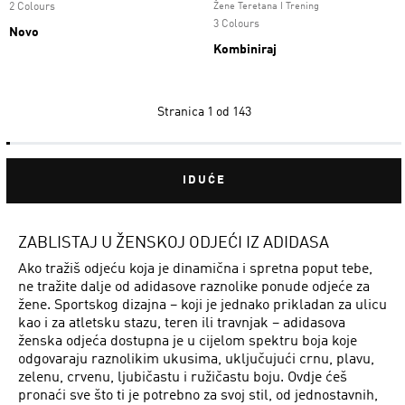
2 Colours
Žene Teretana I Trening
3 Colours
Novo
Kombiniraj
Stranica
1 od 143
IDUĆE
ZABLISTAJ U ŽENSKOJ ODJEĆI IZ ADIDASA
Ako tražiš odjeću koja je dinamična i spretna poput tebe,
ne tražite dalje od adidasove raznolike ponude odjeće za
žene. Sportskog dizajna – koji je jednako prikladan za ulicu
kao i za atletsku stazu, teren ili travnjak – adidasova
ženska odjeća dostupna je u cijelom spektru boja koje
odgovaraju raznolikim ukusima, uključujući crnu, plavu,
zelenu, crvenu, ljubičastu i ružičastu boju. Ovdje ćeš
pronaći sve što ti je potrebno za svoj stil, od jednostavnih,