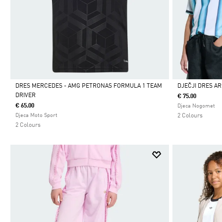
DRES MERCEDES - AMG PETRONAS FORMULA 1 TEAM
DJEČJI DRES A
DRIVER
€ 75.00
Da
Da
€ 65.00
Djeca Nogomet
Djeca Moto Sport
2 Colours
2 Colours