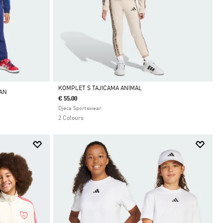
KOMPLET S TAJICAMA ANIMAL
AN
€ 55.00
Da
Djeca Sportswear
2 Colours