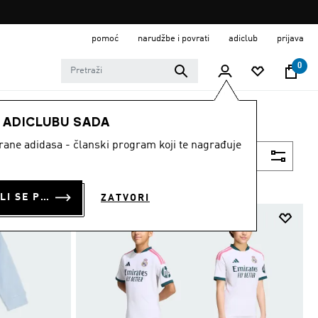
pomoć
narudžbe i povrati
adiclub
prijava
0
E ADICLUBU SADA
strane adidasa - članski program koji te nagrađuje
Filtriraj
PRIJAVI SE ILI SE PRIDRUŽI SADA
ZATVORI