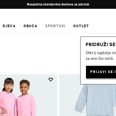
Zaustavi
Besplatna standardna dostava uz adiclub
rotaciju
DJECA
OBUĆA
SPORTOVI
OUTLET
PRIDRUŽI S
Otkrij najbolje 
za ono što voliš.