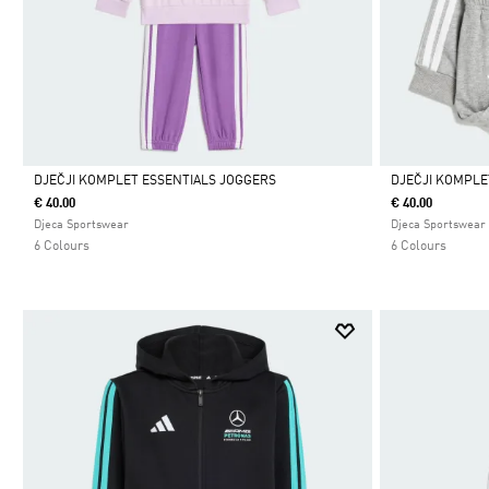
DJEČJI KOMPLET ESSENTIALS JOGGERS
DJEČJI KOMPLE
€ 40.00
€ 40.00
Da
Da
Djeca Sportswear
Djeca Sportswear
6 Colours
6 Colours