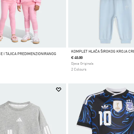
KOMPLET HLAČA ŠIROKOG KROJA CR
E I TAJICA PREDIMENZIONIRANOG
€ 40.00
Da
Djeca Originals
2 Colours