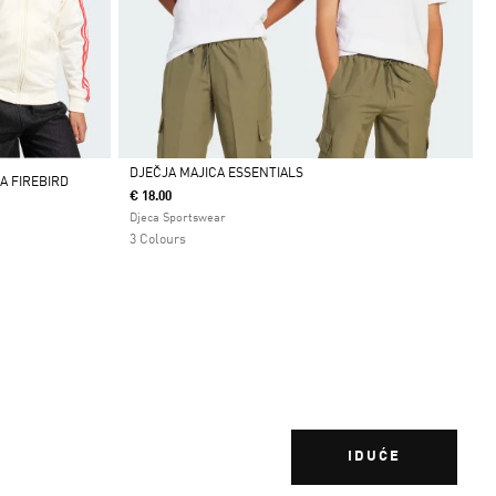
DJEČJA MAJICA ESSENTIALS
A FIREBIRD
€ 18.00
Da
Djeca Sportswear
3 Colours
IDUĆE