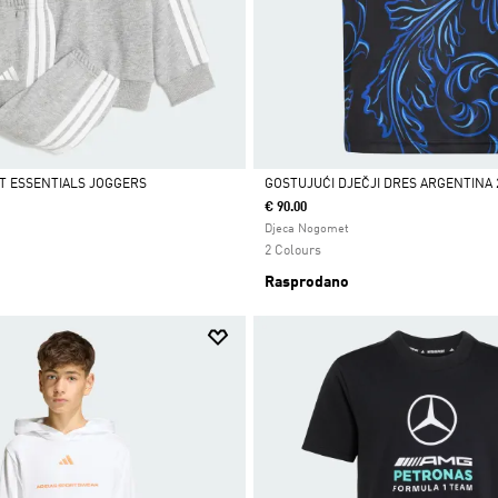
T ESSENTIALS JOGGERS
GOSTUJUĆI DJEČJI DRES ARGENTINA 
€ 90.00
Da
Djeca Nogomet
2 Colours
Rasprodano