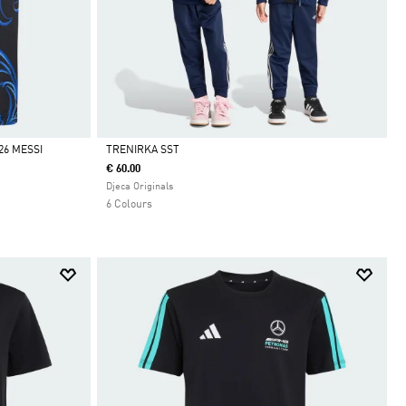
26 MESSI
TRENIRKA SST
€ 60.00
Da
Djeca Originals
6 Colours