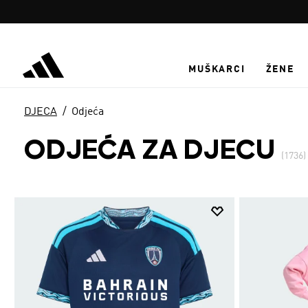
Preskoči na glavni sadržaj
MUŠKARCI
ŽENE
DJECA
Odjeća
ODJEĆA ZA DJECU
(1736)