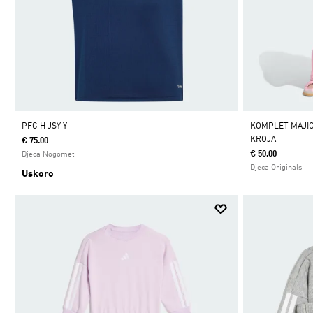
PFC H JSY Y
KOMPLET MAJIC
KROJA
€ 75.00
€ 50.00
Djeca Nogomet
Djeca Originals
Uskoro