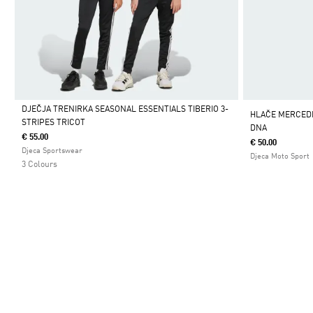
DJEČJA TRENIRKA SEASONAL ESSENTIALS TIBERIO 3-
HLAČE MERCED
STRIPES TRICOT
DNA
Da
€ 55.00
€ 50.00
Djeca Sportswear
Djeca Moto Sport
3 Colours