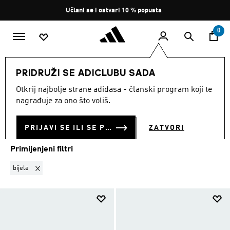
Preskoči na glavni sadržaj
Zaustavi
Učlani se i ostvari 10 % popusta
rotaciju
0
MODNE MARKE
Five Ten
Hiangle
PRIDRUŽI SE ADICLUBU SADA
BIJELA
·
HIANGLE
Otkrij najbolje strane adidasa - članski program koji te
(2)
nagrađuje za ono što voliš.
Filtriraj
Velike Slike
PRIJAVI SE ILI SE PRIDRUŽI SADA
ZATVORI
Primijenjeni filtri
Ukloni filter Trenutno filtrirano prema BOJA: bijela
bijela